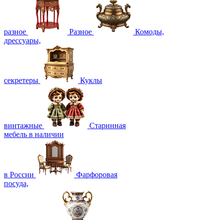
разное
Разное
Комоды,
дрессуары,
секретеры
Куклы
винтажные
Старинная
мебель в наличии
в России
Фарфоровая
посуда,