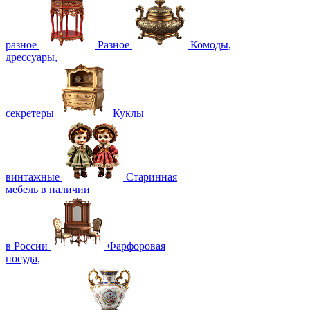
разное
Разное
Комоды,
дрессуары,
секретеры
Куклы
винтажные
Старинная
мебель в наличии
в России
Фарфоровая
посуда,