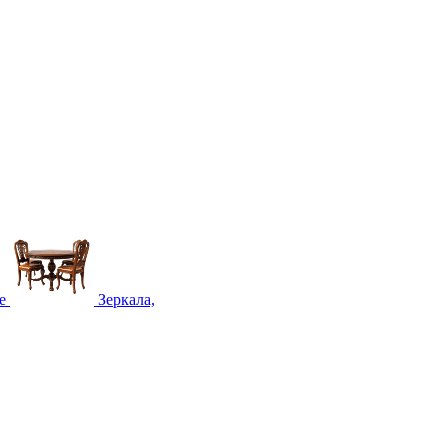
е
Зеркала,