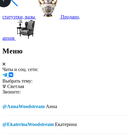
статуэтки, вазы
Продано,
архив
Меню
Чаты и соц. сети:
Выбрать тему:
Светлая
Звоните:
@AnnaWoodstream
Анна
@EkaterinaWoodstream
Екатерина