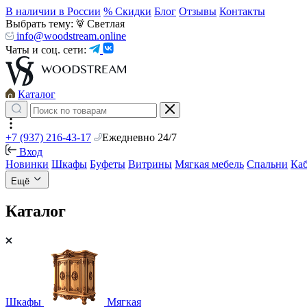
В наличии в России
% Скидки
Блог
Отзывы
Контакты
Выбрать тему:
Светлая
info@woodstream.online
Чаты и соц. сети:
Каталог
+7 (937) 216-43-17
Ежедневно 24/7
Вход
Новинки
Шкафы
Буфеты
Витрины
Мягкая мебель
Спальни
Ка
Ещё
Каталог
Шкафы
Мягкая