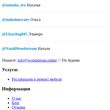
@natasha_tru
Наталья
@maksimowaov
Ольга
@Elyavitag045
Эльвира
@NataliWoodstream
Натали
Пишите:
info@woodstream.online
По будням
Услуги:
Реставрация и ремонт мебели
Информация
О нас
Блог
Отзывы