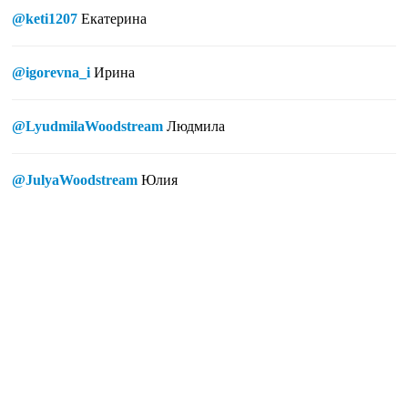
@keti1207
Екатерина
@igorevna_i
Ирина
@LyudmilaWoodstream
Людмила
@JulyaWoodstream
Юлия