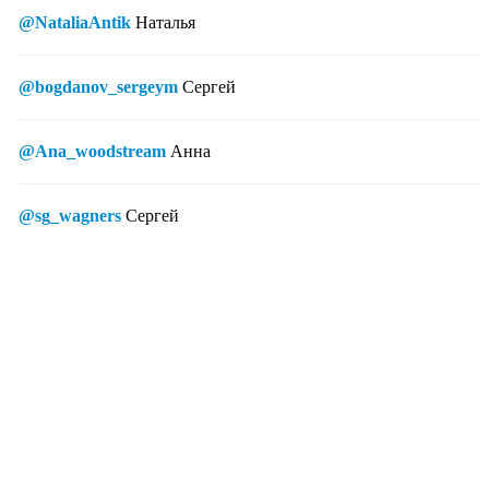
@NataliaAntik
Наталья
@bogdanov_sergeym
Сергей
@Ana_woodstream
Анна
@sg_wagners
Сергей