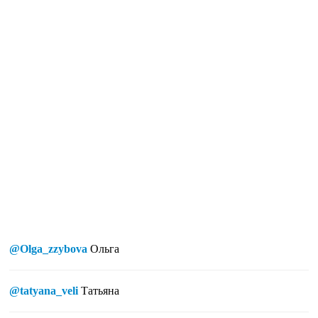
@Olga_zzybova
Ольга
@tatyana_veli
Татьяна