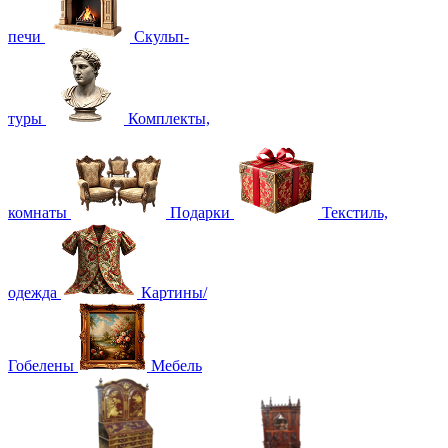
печи
Скульп-
туры
Комплекты,
комнаты
Подарки
Текстиль,
одежда
Картины/
Гобелены
Мебель