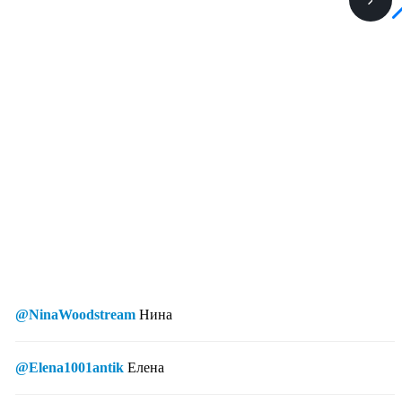
@NinaWoodstream
Нина
@Elena1001antik
Елена