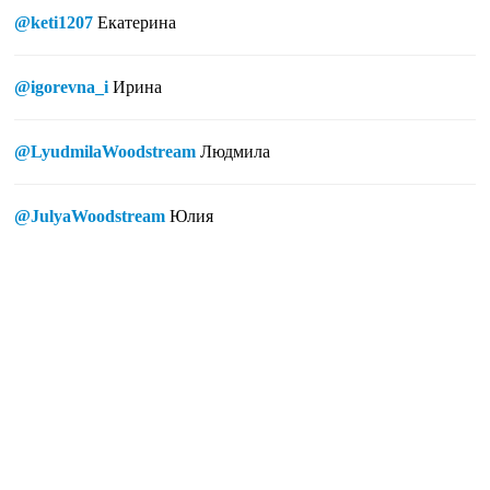
@keti1207
Екатерина
@igorevna_i
Ирина
@LyudmilaWoodstream
Людмила
@JulyaWoodstream
Юлия