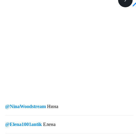
@NinaWoodstream
Нина
@Elena1001antik
Елена