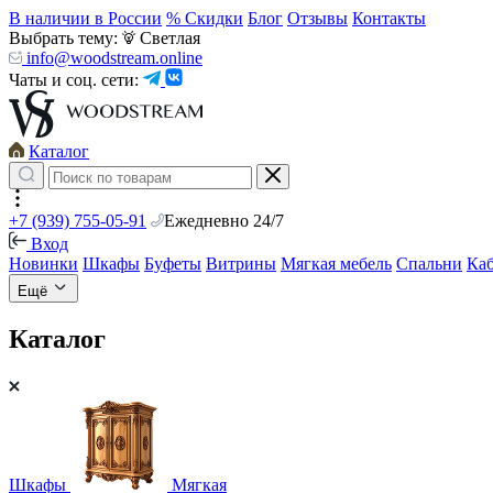
В наличии в России
% Скидки
Блог
Отзывы
Контакты
Выбрать тему:
Светлая
info@woodstream.online
Чаты и соц. сети:
Каталог
+7 (939) 755-05-91
Ежедневно 24/7
Вход
Новинки
Шкафы
Буфеты
Витрины
Мягкая мебель
Спальни
Ка
Ещё
Каталог
Шкафы
Мягкая