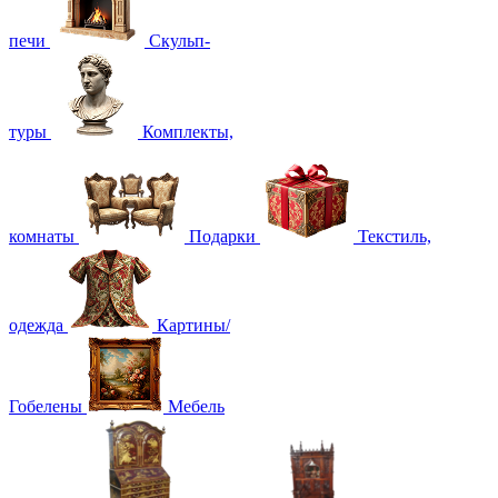
печи
Скульп-
туры
Комплекты,
комнаты
Подарки
Текстиль,
одежда
Картины/
Гобелены
Мебель