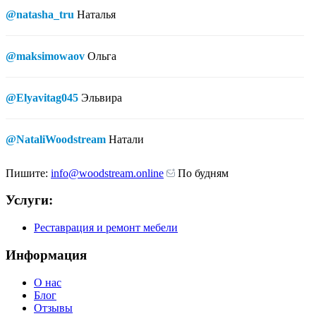
@natasha_tru
Наталья
@maksimowaov
Ольга
@Elyavitag045
Эльвира
@NataliWoodstream
Натали
Пишите:
info@woodstream.online
По будням
Услуги:
Реставрация и ремонт мебели
Информация
О нас
Блог
Отзывы