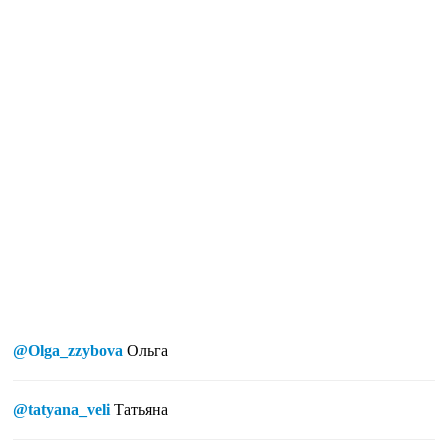
@Olga_zzybova
Ольга
@tatyana_veli
Татьяна