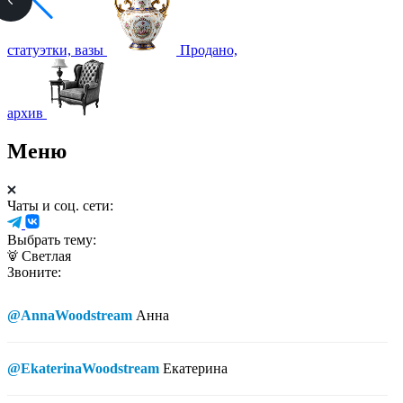
статуэтки, вазы
Продано,
архив
Меню
Чаты и соц. сети:
Выбрать тему:
Светлая
Звоните:
@AnnaWoodstream
Анна
@EkaterinaWoodstream
Екатерина