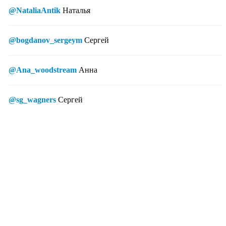
@NataliaAntik
Наталья
@bogdanov_sergeym
Сергей
@Ana_woodstream
Анна
@sg_wagners
Сергей