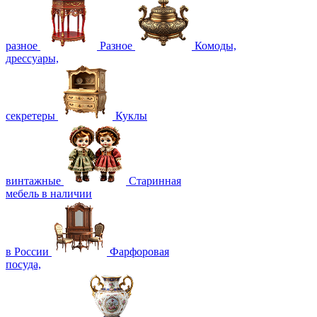
разное
Разное
Комоды,
дрессуары,
секретеры
Куклы
винтажные
Старинная
мебель в наличии
в России
Фарфоровая
посуда,