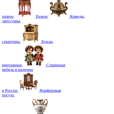
разное
Разное
Комоды,
дрессуары,
секретеры
Куклы
винтажные
Старинная
мебель в наличии
в России
Фарфоровая
посуда,