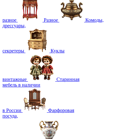
разное
Разное
Комоды,
дрессуары,
секретеры
Куклы
винтажные
Старинная
мебель в наличии
в России
Фарфоровая
посуда,