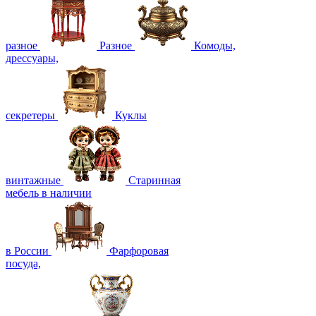
разное
Разное
Комоды,
дрессуары,
секретеры
Куклы
винтажные
Старинная
мебель в наличии
в России
Фарфоровая
посуда,