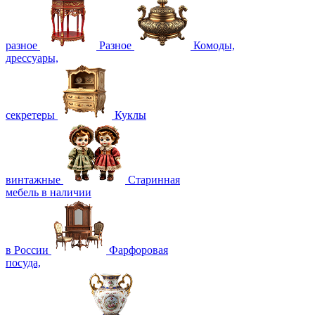
разное
Разное
Комоды,
дрессуары,
секретеры
Куклы
винтажные
Старинная
мебель в наличии
в России
Фарфоровая
посуда,