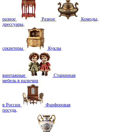
разное
Разное
Комоды,
дрессуары,
секретеры
Куклы
винтажные
Старинная
мебель в наличии
в России
Фарфоровая
посуда,