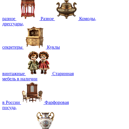
разное
Разное
Комоды,
дрессуары,
секретеры
Куклы
винтажные
Старинная
мебель в наличии
в России
Фарфоровая
посуда,