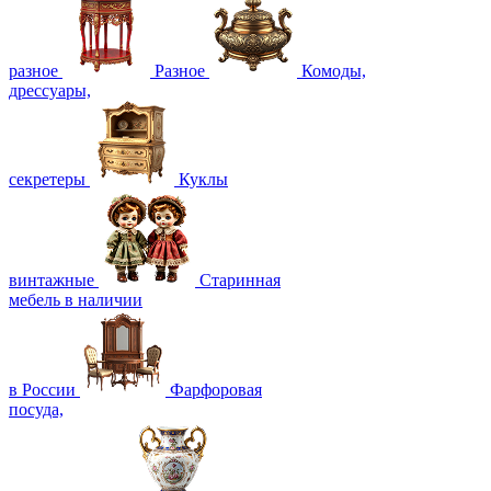
разное
Разное
Комоды,
дрессуары,
секретеры
Куклы
винтажные
Старинная
мебель в наличии
в России
Фарфоровая
посуда,