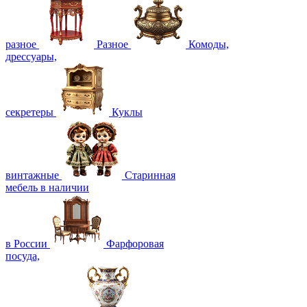
разное
Разное
Комоды,
дрессуары,
секретеры
Куклы
винтажные
Старинная
мебель в наличии
в России
Фарфоровая
посуда,