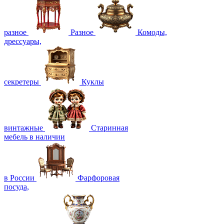
разное
Разное
Комоды,
дрессуары,
секретеры
Куклы
винтажные
Старинная
мебель в наличии
в России
Фарфоровая
посуда,