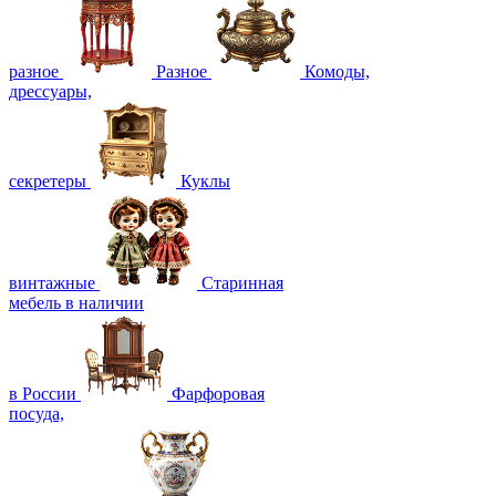
разное
Разное
Комоды,
дрессуары,
секретеры
Куклы
винтажные
Старинная
мебель в наличии
в России
Фарфоровая
посуда,