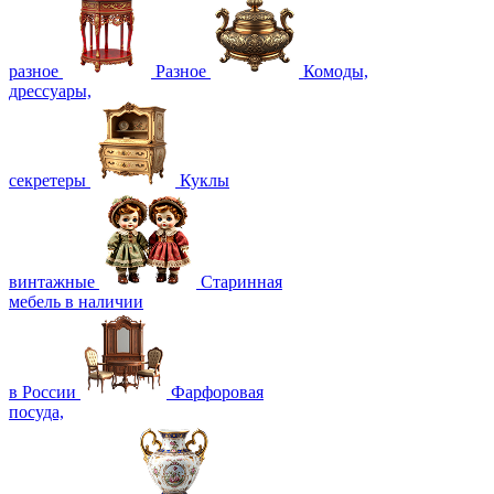
разное
Разное
Комоды,
дрессуары,
секретеры
Куклы
винтажные
Старинная
мебель в наличии
в России
Фарфоровая
посуда,