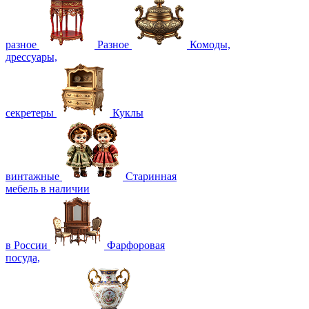
разное
Разное
Комоды,
дрессуары,
секретеры
Куклы
винтажные
Старинная
мебель в наличии
в России
Фарфоровая
посуда,