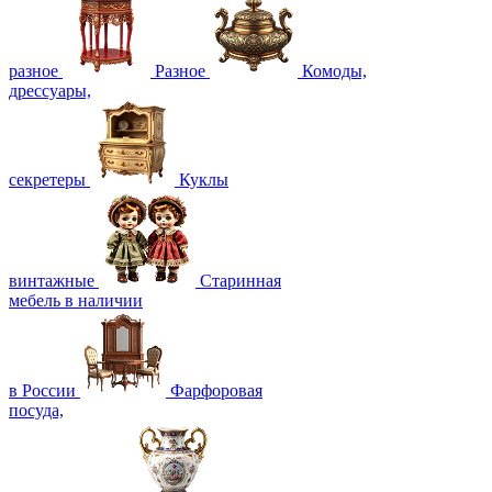
разное
Разное
Комоды,
дрессуары,
секретеры
Куклы
винтажные
Старинная
мебель в наличии
в России
Фарфоровая
посуда,