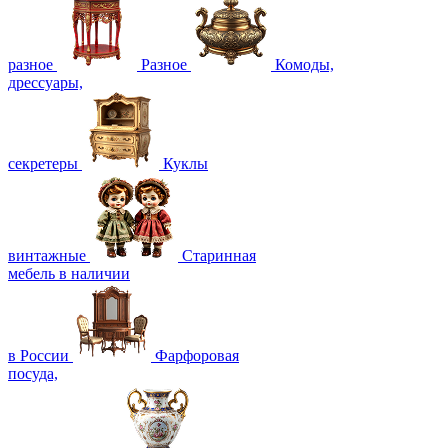
разное
Разное
Комоды,
дрессуары,
секретеры
Куклы
винтажные
Старинная
мебель в наличии
в России
Фарфоровая
посуда,