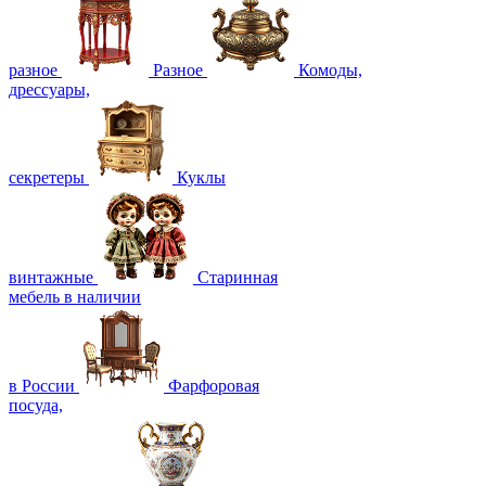
разное
Разное
Комоды,
дрессуары,
секретеры
Куклы
винтажные
Старинная
мебель в наличии
в России
Фарфоровая
посуда,