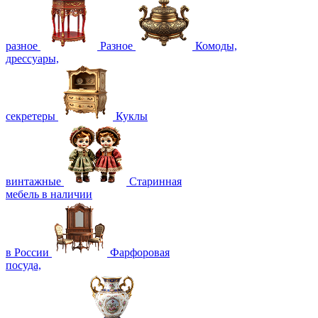
разное
Разное
Комоды,
дрессуары,
секретеры
Куклы
винтажные
Старинная
мебель в наличии
в России
Фарфоровая
посуда,