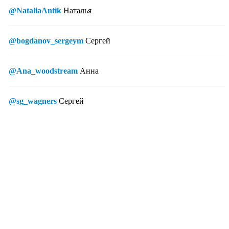
@NataliaAntik
Наталья
@bogdanov_sergeym
Сергей
@Ana_woodstream
Анна
@sg_wagners
Сергей