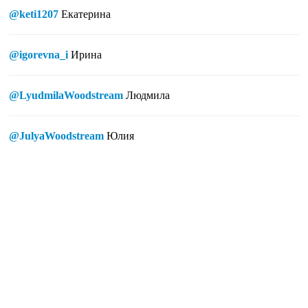
@keti1207
Екатерина
@igorevna_i
Ирина
@LyudmilaWoodstream
Людмила
@JulyaWoodstream
Юлия