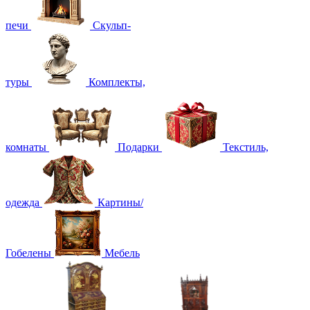
печи
Скульп-
туры
Комплекты,
комнаты
Подарки
Текстиль,
одежда
Картины/
Гобелены
Мебель