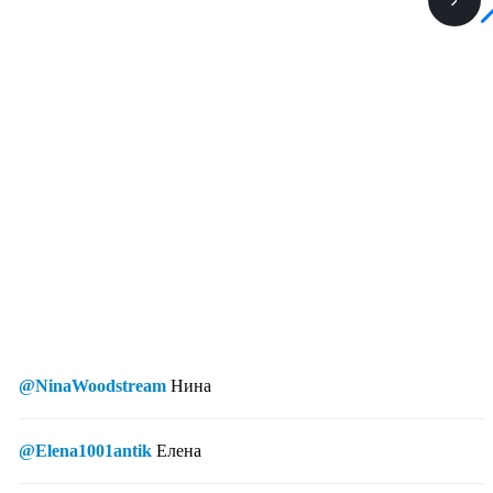
@NinaWoodstream
Нина
@Elena1001antik
Елена