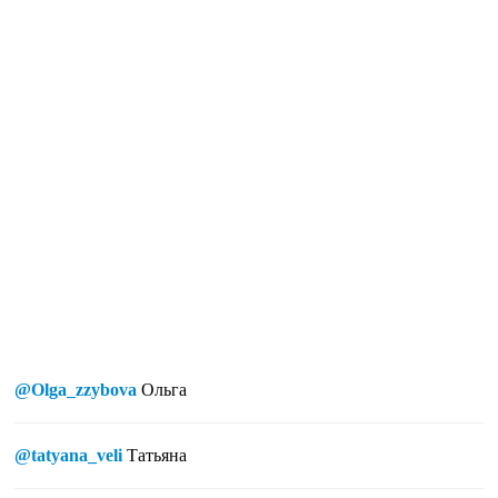
@Olga_zzybova
Ольга
@tatyana_veli
Татьяна