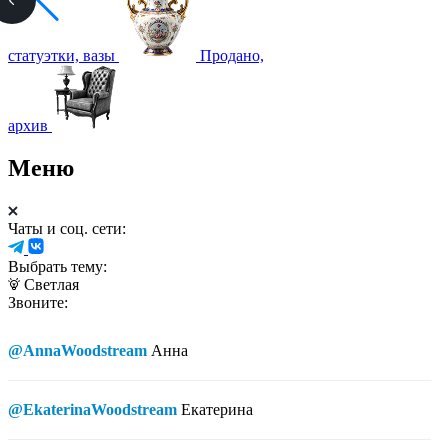
статуэтки, вазы
Продано,
архив
Меню
Чаты и соц. сети:
Выбрать тему:
Светлая
Звоните:
@AnnaWoodstream
Анна
@EkaterinaWoodstream
Екатерина