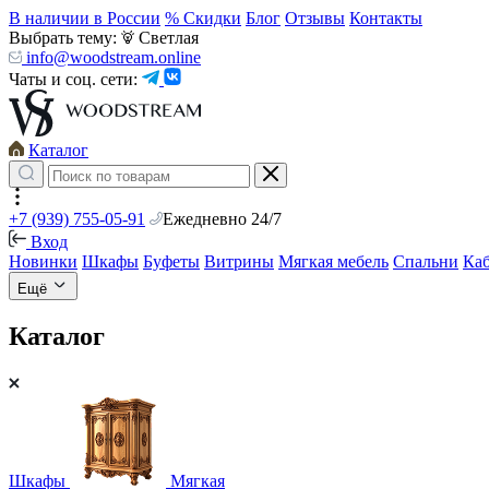
В наличии в России
% Скидки
Блог
Отзывы
Контакты
Выбрать тему:
Светлая
info@woodstream.online
Чаты и соц. сети:
Каталог
+7 (939) 755-05-91
Ежедневно 24/7
Вход
Новинки
Шкафы
Буфеты
Витрины
Мягкая мебель
Спальни
Ка
Ещё
Каталог
Шкафы
Мягкая