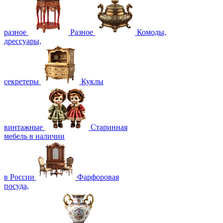
разное
Разное
Комоды,
дрессуары,
секретеры
Куклы
винтажные
Старинная
мебель в наличии
в России
Фарфоровая
посуда,