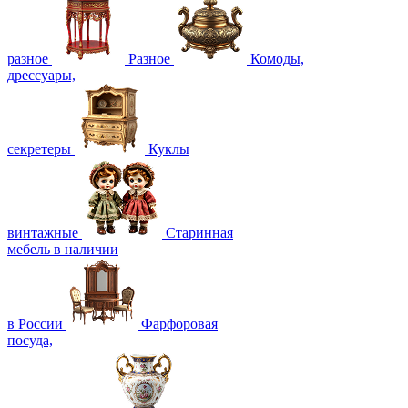
разное
Разное
Комоды,
дрессуары,
секретеры
Куклы
винтажные
Старинная
мебель в наличии
в России
Фарфоровая
посуда,