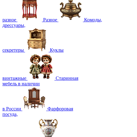
разное
Разное
Комоды,
дрессуары,
секретеры
Куклы
винтажные
Старинная
мебель в наличии
в России
Фарфоровая
посуда,