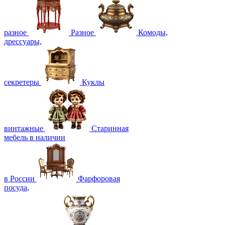
разное
Разное
Комоды,
дрессуары,
секретеры
Куклы
винтажные
Старинная
мебель в наличии
в России
Фарфоровая
посуда,