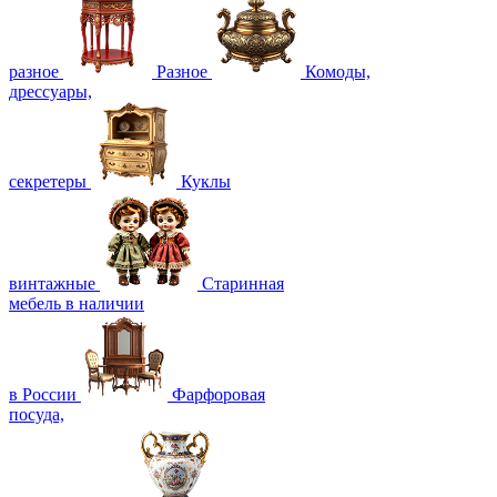
разное
Разное
Комоды,
дрессуары,
секретеры
Куклы
винтажные
Старинная
мебель в наличии
в России
Фарфоровая
посуда,