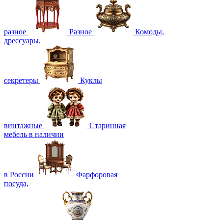
разное
Разное
Комоды,
дрессуары,
секретеры
Куклы
винтажные
Старинная
мебель в наличии
в России
Фарфоровая
посуда,