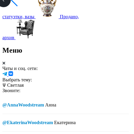
статуэтки, вазы
Продано,
архив
Меню
Чаты и соц. сети:
Выбрать тему:
Светлая
Звоните:
@AnnaWoodstream
Анна
@EkaterinaWoodstream
Екатерина