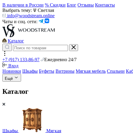
В наличии в России
% Скидки
Блог
Отзывы
Контакты
Выбрать тему:
Светлая
info@woodstream.online
Чаты и соц. сети:
Каталог
+7 (917) 133-86-97
Ежедневно 24/7
Вход
Новинки
Шкафы
Буфеты
Витрины
Мягкая мебель
Спальни
Ка
Ещё
Каталог
Шкафы
Мягкая