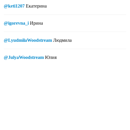
@keti1207
Екатерина
@igorevna_i
Ирина
@LyudmilaWoodstream
Людмила
@JulyaWoodstream
Юлия