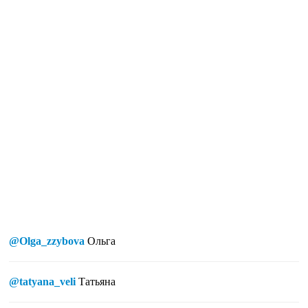
@Olga_zzybova
Ольга
@tatyana_veli
Татьяна