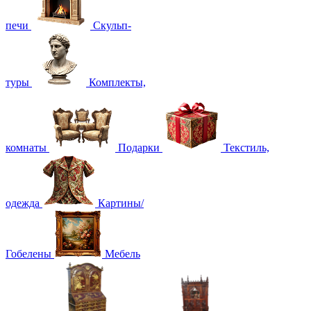
печи
Скульп-
туры
Комплекты,
комнаты
Подарки
Текстиль,
одежда
Картины/
Гобелены
Мебель