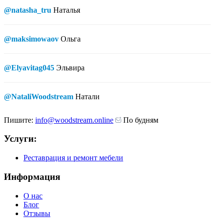
@natasha_tru
Наталья
@maksimowaov
Ольга
@Elyavitag045
Эльвира
@NataliWoodstream
Натали
Пишите:
info@woodstream.online
По будням
Услуги:
Реставрация и ремонт мебели
Информация
О нас
Блог
Отзывы