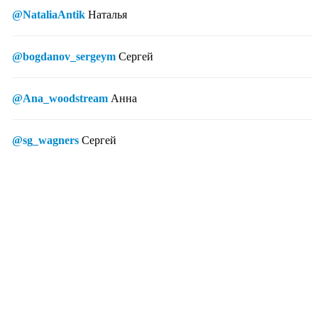
@NataliaAntik
Наталья
@bogdanov_sergeym
Сергей
@Ana_woodstream
Анна
@sg_wagners
Сергей