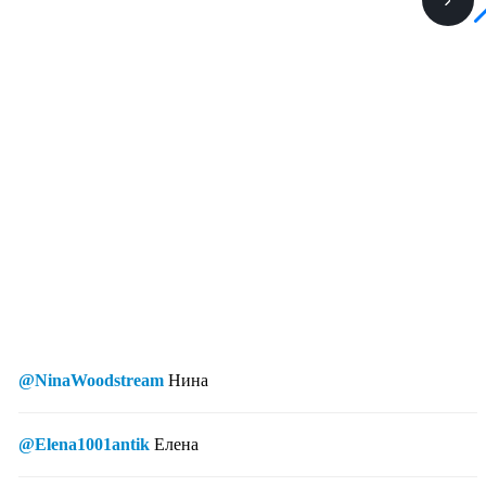
@NinaWoodstream
Нина
@Elena1001antik
Елена