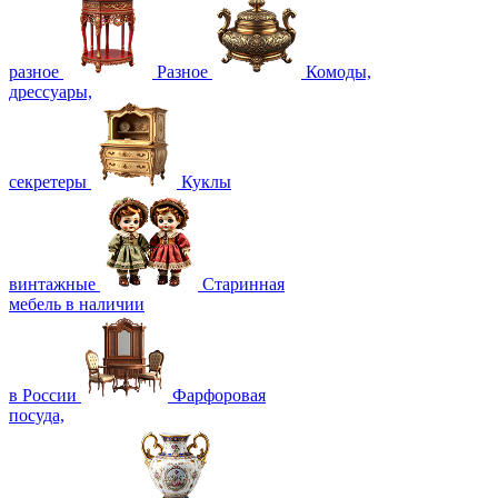
разное
Разное
Комоды,
дрессуары,
секретеры
Куклы
винтажные
Старинная
мебель в наличии
в России
Фарфоровая
посуда,