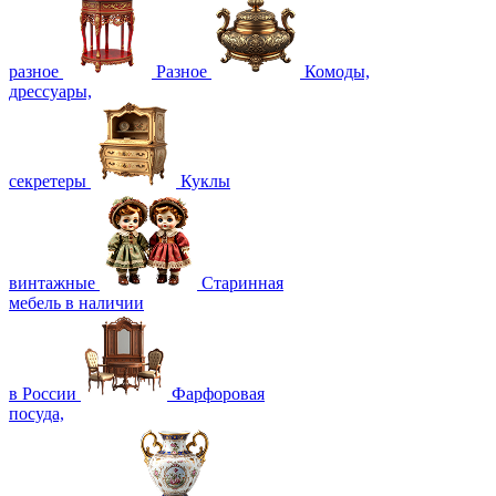
разное
Разное
Комоды,
дрессуары,
секретеры
Куклы
винтажные
Старинная
мебель в наличии
в России
Фарфоровая
посуда,