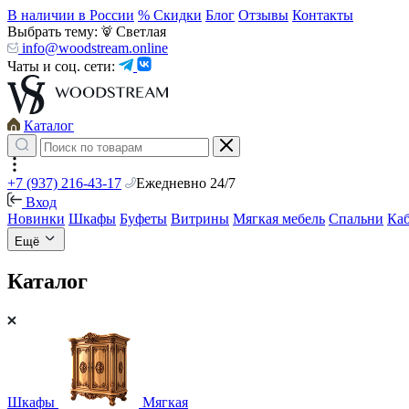
В наличии в России
% Скидки
Блог
Отзывы
Контакты
Выбрать тему:
Светлая
info@woodstream.online
Чаты и соц. сети:
Каталог
+7 (937) 216-43-17
Ежедневно 24/7
Вход
Новинки
Шкафы
Буфеты
Витрины
Мягкая мебель
Спальни
Ка
Ещё
Каталог
Шкафы
Мягкая