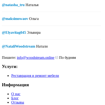
@natasha_tru
Наталья
@maksimowaov
Ольга
@Elyavitag045
Эльвира
@NataliWoodstream
Натали
Пишите:
info@woodstream.online
По будням
Услуги:
Реставрация и ремонт мебели
Информация
О нас
Блог
Отзывы