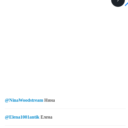
@NinaWoodstream
Нина
@Elena1001antik
Елена