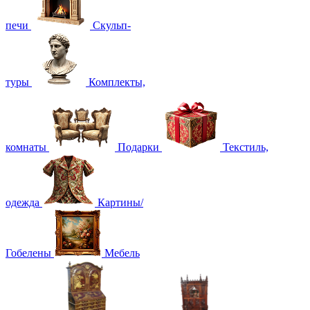
печи
Скульп-
туры
Комплекты,
комнаты
Подарки
Текстиль,
одежда
Картины/
Гобелены
Мебель