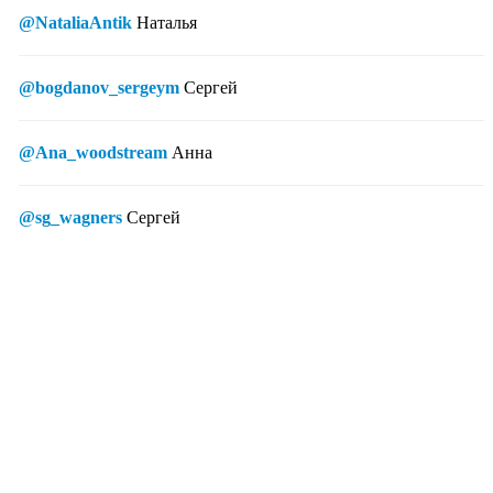
@NataliaAntik
Наталья
@bogdanov_sergeym
Сергей
@Ana_woodstream
Анна
@sg_wagners
Сергей