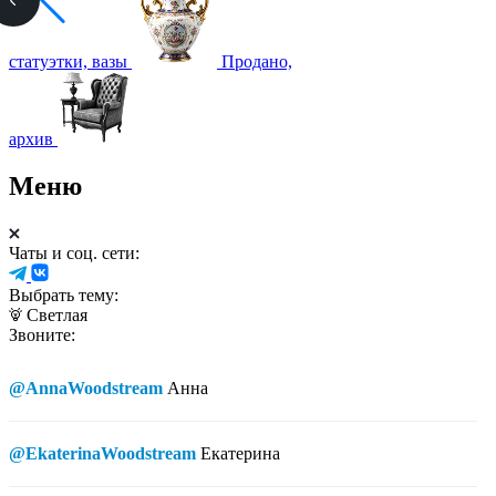
статуэтки, вазы
Продано,
архив
Меню
Чаты и соц. сети:
Выбрать тему:
Светлая
Звоните:
@AnnaWoodstream
Анна
@EkaterinaWoodstream
Екатерина