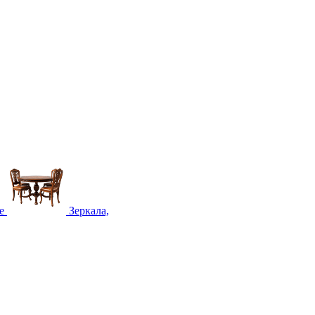
е
Зеркала,