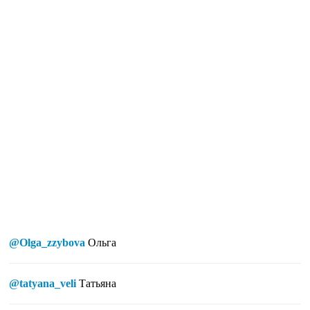
@Olga_zzybova
Ольга
@tatyana_veli
Татьяна