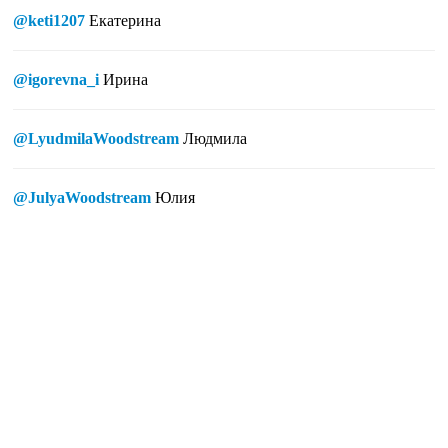
@keti1207
Екатерина
@igorevna_i
Ирина
@LyudmilaWoodstream
Людмила
@JulyaWoodstream
Юлия