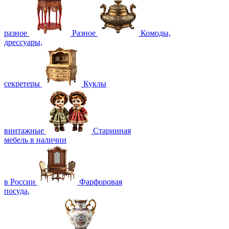
разное
Разное
Комоды,
дрессуары,
секретеры
Куклы
винтажные
Старинная
мебель в наличии
в России
Фарфоровая
посуда,