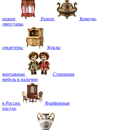
разное
Разное
Комоды,
дрессуары,
секретеры
Куклы
винтажные
Старинная
мебель в наличии
в России
Фарфоровая
посуда,