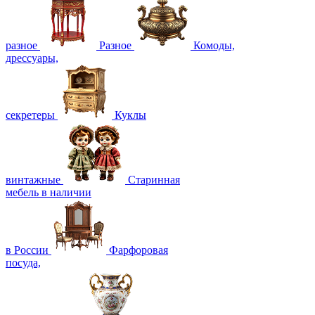
разное
Разное
Комоды,
дрессуары,
секретеры
Куклы
винтажные
Старинная
мебель в наличии
в России
Фарфоровая
посуда,