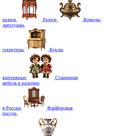
разное
Разное
Комоды,
дрессуары,
секретеры
Куклы
винтажные
Старинная
мебель в наличии
в России
Фарфоровая
посуда,