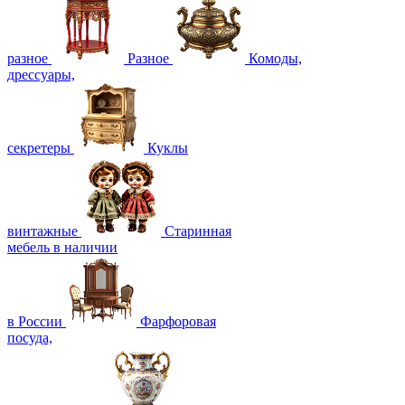
разное
Разное
Комоды,
дрессуары,
секретеры
Куклы
винтажные
Старинная
мебель в наличии
в России
Фарфоровая
посуда,