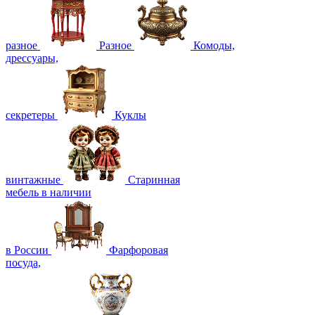
разное
Разное
Комоды,
дрессуары,
секретеры
Куклы
винтажные
Старинная
мебель в наличии
в России
Фарфоровая
посуда,