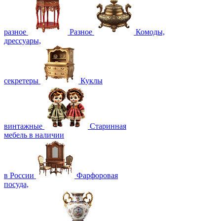
разное
Разное
Комоды,
дрессуары,
секретеры
Куклы
винтажные
Старинная
мебель в наличии
в России
Фарфоровая
посуда,