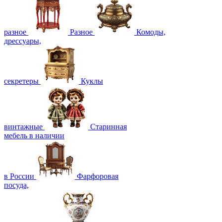
разное
Разное
Комоды,
дрессуары,
секретеры
Куклы
винтажные
Старинная
мебель в наличии
в России
Фарфоровая
посуда,