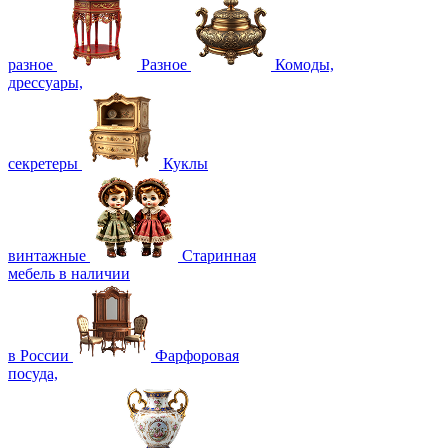
разное
Разное
Комоды,
дрессуары,
секретеры
Куклы
винтажные
Старинная
мебель в наличии
в России
Фарфоровая
посуда,