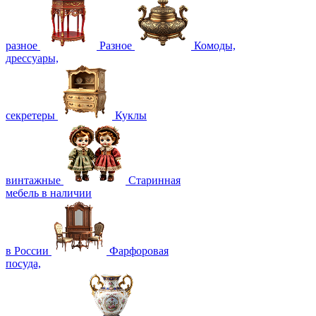
разное
Разное
Комоды,
дрессуары,
секретеры
Куклы
винтажные
Старинная
мебель в наличии
в России
Фарфоровая
посуда,