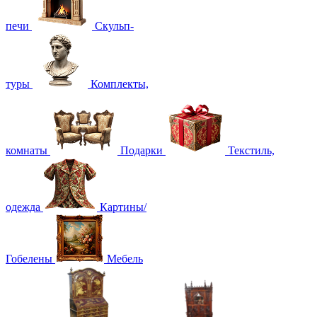
печи
Скульп-
туры
Комплекты,
комнаты
Подарки
Текстиль,
одежда
Картины/
Гобелены
Мебель