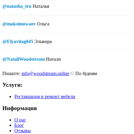
@natasha_tru
Наталья
@maksimowaov
Ольга
@Elyavitag045
Эльвира
@NataliWoodstream
Натали
Пишите:
info@woodstream.online
По будням
Услуги:
Реставрация и ремонт мебели
Информация
О нас
Блог
Отзывы