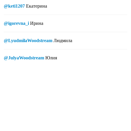
@keti1207
Екатерина
@igorevna_i
Ирина
@LyudmilaWoodstream
Людмила
@JulyaWoodstream
Юлия