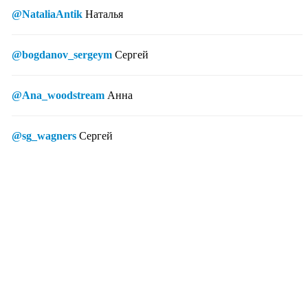
@NataliaAntik
Наталья
@bogdanov_sergeym
Сергей
@Ana_woodstream
Анна
@sg_wagners
Сергей