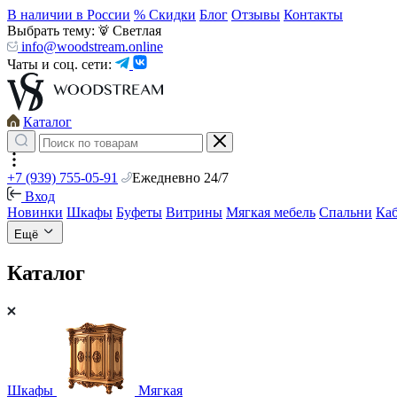
В наличии в России
% Скидки
Блог
Отзывы
Контакты
Выбрать тему:
Светлая
info@woodstream.online
Чаты и соц. сети:
Каталог
+7 (939) 755-05-91
Ежедневно 24/7
Вход
Новинки
Шкафы
Буфеты
Витрины
Мягкая мебель
Спальни
Ка
Ещё
Каталог
Шкафы
Мягкая