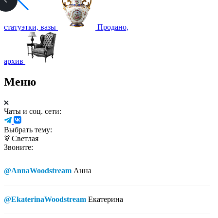
статуэтки, вазы
Продано,
архив
Меню
Чаты и соц. сети:
Выбрать тему:
Светлая
Звоните:
@AnnaWoodstream
Анна
@EkaterinaWoodstream
Екатерина