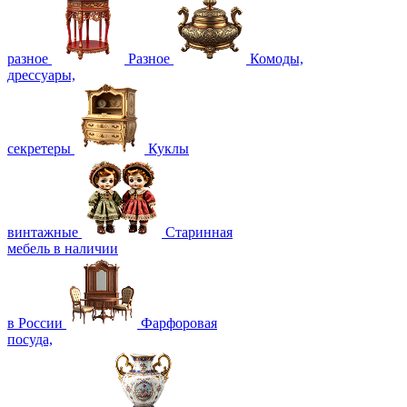
разное
Разное
Комоды,
дрессуары,
секретеры
Куклы
винтажные
Старинная
мебель в наличии
в России
Фарфоровая
посуда,