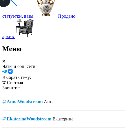
статуэтки, вазы
Продано,
архив
Меню
Чаты и соц. сети:
Выбрать тему:
Светлая
Звоните:
@AnnaWoodstream
Анна
@EkaterinaWoodstream
Екатерина