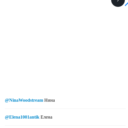
@NinaWoodstream
Нина
@Elena1001antik
Елена