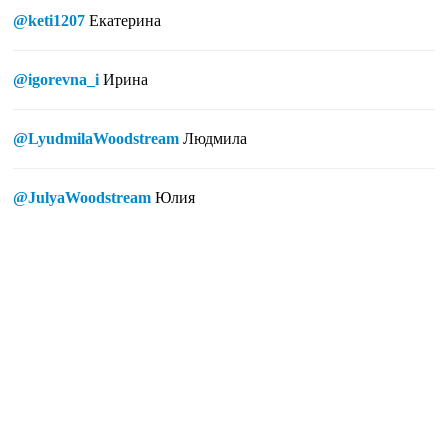
@keti1207
Екатерина
@igorevna_i
Ирина
@LyudmilaWoodstream
Людмила
@JulyaWoodstream
Юлия