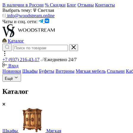
В наличии в России
% Скидки
Блог
Отзывы
Контакты
Выбрать тему:
Светлая
info@woodstream.online
Чаты и соц. сети:
Каталог
+7 (937) 216-43-17
Ежедневно 24/7
Вход
Новинки
Шкафы
Буфеты
Витрины
Мягкая мебель
Спальни
Ка
Ещё
Каталог
Шкафы
Мягкая