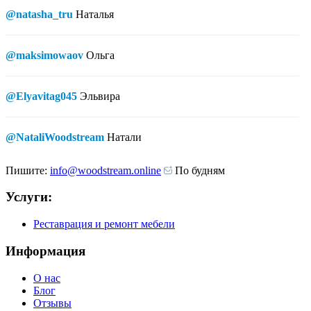
@natasha_tru
Наталья
@maksimowaov
Ольга
@Elyavitag045
Эльвира
@NataliWoodstream
Натали
Пишите:
info@woodstream.online
По будням
Услуги:
Реставрация и ремонт мебели
Информация
О нас
Блог
Отзывы