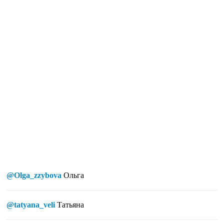
@Olga_zzybova
Ольга
@tatyana_veli
Татьяна