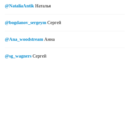
@NataliaAntik
Наталья
@bogdanov_sergeym
Сергей
@Ana_woodstream
Анна
@sg_wagners
Сергей