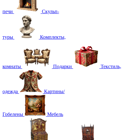
печи
Скульп-
туры
Комплекты,
комнаты
Подарки
Текстиль,
одежда
Картины/
Гобелены
Мебель