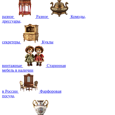
разное
Разное
Комоды,
дрессуары,
секретеры
Куклы
винтажные
Старинная
мебель в наличии
в России
Фарфоровая
посуда,