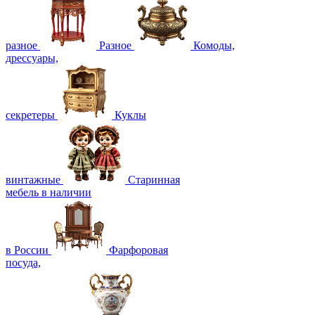
разное
Разное
Комоды,
дрессуары,
секретеры
Куклы
винтажные
Старинная
мебель в наличии
в России
Фарфоровая
посуда,