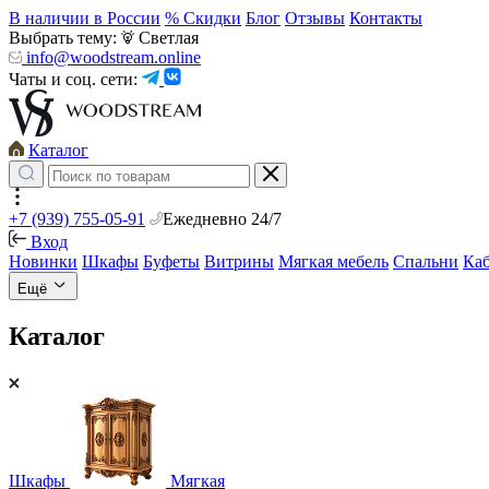
В наличии в России
% Скидки
Блог
Отзывы
Контакты
Выбрать тему:
Светлая
info@woodstream.online
Чаты и соц. сети:
Каталог
+7 (939) 755-05-91
Ежедневно 24/7
Вход
Новинки
Шкафы
Буфеты
Витрины
Мягкая мебель
Спальни
Ка
Ещё
Каталог
Шкафы
Мягкая