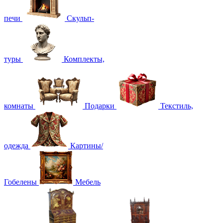
печи
Скульп-
туры
Комплекты,
комнаты
Подарки
Текстиль,
одежда
Картины/
Гобелены
Мебель