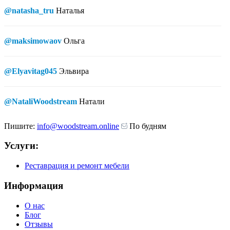
@natasha_tru
Наталья
@maksimowaov
Ольга
@Elyavitag045
Эльвира
@NataliWoodstream
Натали
Пишите:
info@woodstream.online
По будням
Услуги:
Реставрация и ремонт мебели
Информация
О нас
Блог
Отзывы