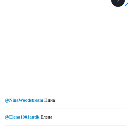
@NinaWoodstream
Нина
@Elena1001antik
Елена