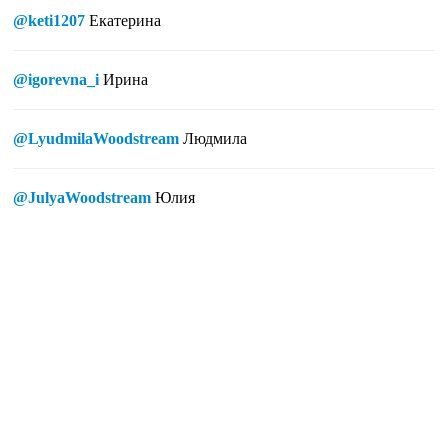
@keti1207
Екатерина
@igorevna_i
Ирина
@LyudmilaWoodstream
Людмила
@JulyaWoodstream
Юлия