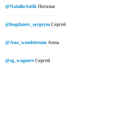
@NataliaAntik
Наталья
@bogdanov_sergeym
Сергей
@Ana_woodstream
Анна
@sg_wagners
Сергей