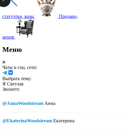
статуэтки, вазы
Продано,
архив
Меню
Чаты и соц. сети:
Выбрать тему:
Светлая
Звоните:
@AnnaWoodstream
Анна
@EkaterinaWoodstream
Екатерина