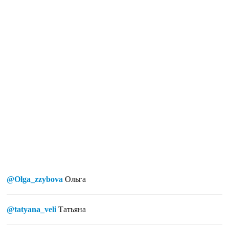
@Olga_zzybova
Ольга
@tatyana_veli
Татьяна