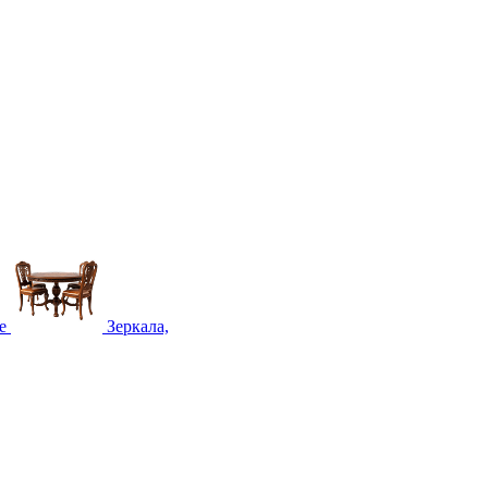
е
Зеркала,