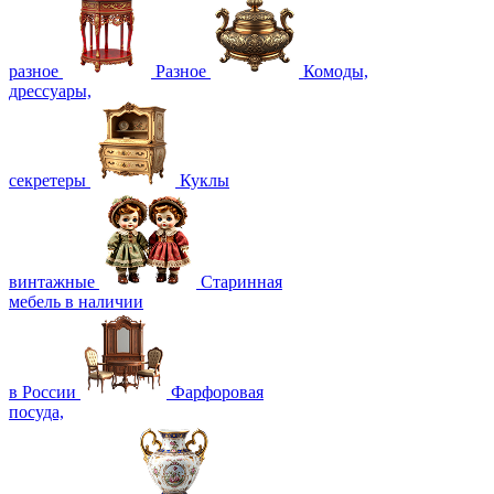
разное
Разное
Комоды,
дрессуары,
секретеры
Куклы
винтажные
Старинная
мебель в наличии
в России
Фарфоровая
посуда,