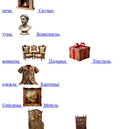
печи
Скульп-
туры
Комплекты,
комнаты
Подарки
Текстиль,
одежда
Картины/
Гобелены
Мебель