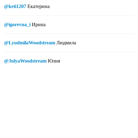
@keti1207
Екатерина
@igorevna_i
Ирина
@LyudmilaWoodstream
Людмила
@JulyaWoodstream
Юлия