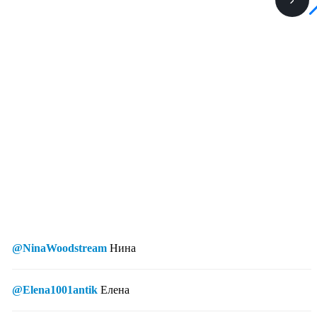
@NinaWoodstream
Нина
@Elena1001antik
Елена