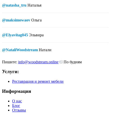
@natasha_tru
Наталья
@maksimowaov
Ольга
@Elyavitag045
Эльвира
@NataliWoodstream
Натали
Пишите:
info@woodstream.online
По будням
Услуги:
Реставрация и ремонт мебели
Информация
О нас
Блог
Отзывы