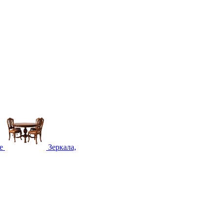
е
Зеркала,