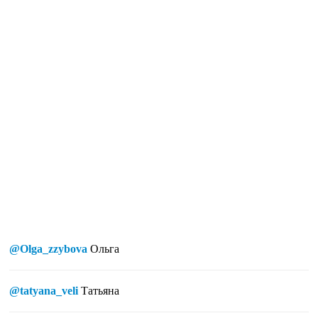
@Olga_zzybova
Ольга
@tatyana_veli
Татьяна