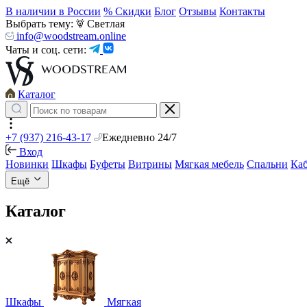
В наличии в России
% Скидки
Блог
Отзывы
Контакты
Выбрать тему:
Светлая
info@woodstream.online
Чаты и соц. сети:
Каталог
+7 (937) 216-43-17
Ежедневно 24/7
Вход
Новинки
Шкафы
Буфеты
Витрины
Мягкая мебель
Спальни
Ка
Ещё
Каталог
Шкафы
Мягкая