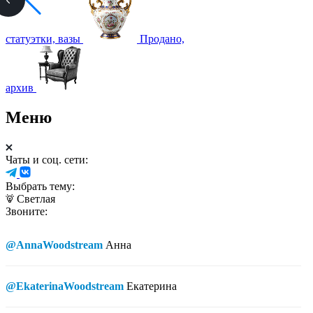
статуэтки, вазы
Продано,
архив
Меню
Чаты и соц. сети:
Выбрать тему:
Светлая
Звоните:
@AnnaWoodstream
Анна
@EkaterinaWoodstream
Екатерина