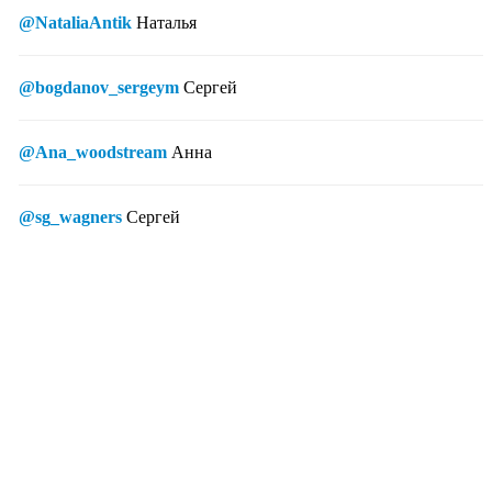
@NataliaAntik
Наталья
@bogdanov_sergeym
Сергей
@Ana_woodstream
Анна
@sg_wagners
Сергей